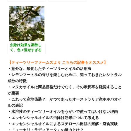
いただいている理由
ベンダーティーツリー
の香り
虫除け効果を期待し
て、色々混ぜすぎる
と、香りがカオスにな
る・・・
【ティーツリーファームズより こちらの記事もオススメ】
・意外な、酸化したティーツリーオイルの活用法
・レモンマートルの香りを楽しむために、知っておきたいシトラル
成分の特徴
・マヌカオイルは商品価格だけでなく、その希釈率を確認すること
が重要
・これって産地偽装？ かつてあったオーストラリア産ホホバオイ
ルの表記
・水溶性のティーツリーオイルをうがいで使ってはいけない理由
・エッセンシャルオイルの虫除け効果について考える
・エッセンシャルオイルによるスチロール樹脂の溶解・腐食実験
・「ユーカリ・ラディアータ」の魅力とは？