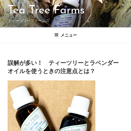
コ
Tea Tree Farms
ン
テ
ティーツリーファームズ
ン
ツ
へ
メニュー
ス
キ
ッ
投
投稿者:
プ
稿
誤解が多い！ ティーツリーとラベンダー
日:
オイルを使うときの注意点とは？