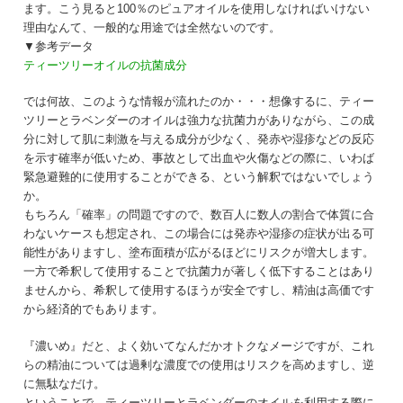
ます。こう見ると100％のピュアオイルを使用しなければいけない
理由なんて、一般的な用途では全然ないのです。
▼参考データ
ティーツリーオイルの抗菌成分
では何故、このような情報が流れたのか・・・想像するに、ティー
ツリーとラベンダーのオイルは強力な抗菌力がありながら、この成
分に対して肌に刺激を与える成分が少なく、発赤や湿疹などの反応
を示す確率が低いため、事故として出血や火傷などの際に、いわば
緊急避難的に使用することができる、という解釈ではないでしょう
か。
もちろん「確率」の問題ですので、数百人に数人の割合で体質に合
わないケースも想定され、この場合には発赤や湿疹の症状が出る可
能性がありますし、塗布面積が広がるほどにリスクが増大します。
一方で希釈して使用することで抗菌力が著しく低下することはあり
ませんから、希釈して使用するほうが安全ですし、精油は高価です
から経済的でもあります。
『濃いめ』だと、よく効いてなんだかオトクなメージですが、これ
らの精油については過剰な濃度での使用はリスクを高めますし、逆
に無駄なだけ。
ということで、ティーツリーとラベンダーのオイルを利用する際に