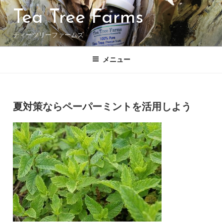
コ
Tea Tree Farms
ン
テ
ティーツリーファームズ
ン
ツ
へ
メニュー
ス
キ
ッ
投
投稿者:
プ
稿
夏対策ならペーパーミントを活用しよう
日: