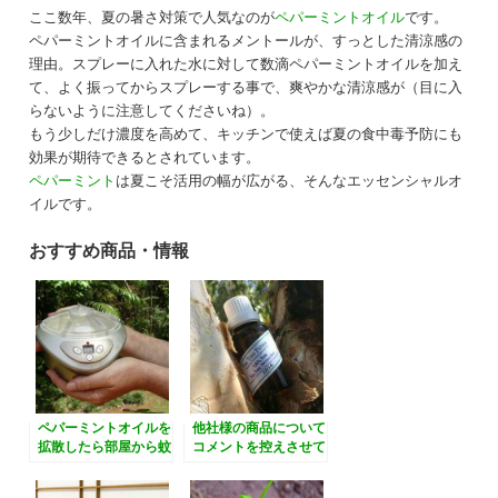
ここ数年、夏の暑さ対策で人気なのが
ペパーミントオイル
です。
ペパーミントオイルに含まれるメントールが、すっとした清涼感の
理由。スプレーに入れた水に対して数滴ペパーミントオイルを加え
て、よく振ってからスプレーする事で、爽やかな清涼感が（目に入
らないように注意してくださいね）。
もう少しだけ濃度を高めて、キッチンで使えば夏の食中毒予防にも
効果が期待できるとされています。
ペパーミント
は夏こそ活用の幅が広がる、そんなエッセンシャルオ
イルです。
おすすめ商品・情報
ペパーミントオイルを
他社様の商品について
拡散したら部屋から蚊
コメントを控えさせて
がいなくなった！
いただいている理由