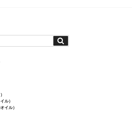
検
索
ジ
ア）
オイル）
ルオイル）