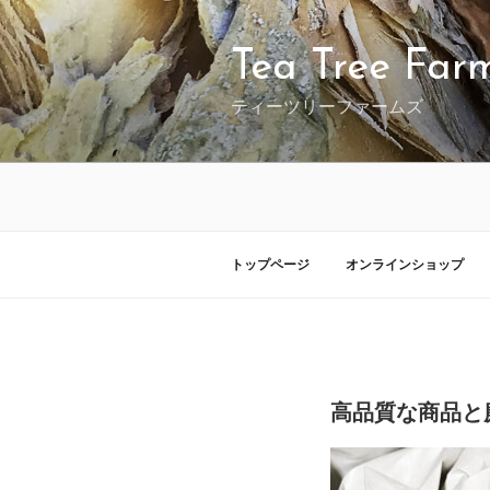
コ
ン
テ
Tea Tree Far
ン
ツ
ティーツリーファームズ
へ
ス
キ
ッ
プ
トップページ
オンラインショップ
投
投稿者:
稿
高品質な商品と
日: