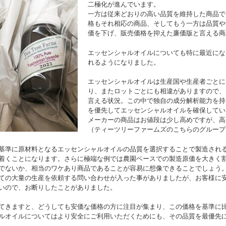
二極化が進んでいます。
一方は従来どおりの高い品質を維持した商品で
格もそれ相応の商品、そしてもう一方は品質や
価を下げ、販売価格を抑えた廉価版と言える商
エッセンシャルオイルについても特に最近にな
れるようになりました。
エッセンシャルオイルは生産国や生産者ごとに
り、またロットごとにも相違がありますので、
言える状況。この中で独自の成分解析能力を持
を優先してエッセンシャルオイルを確保してい
メーカーの商品はお値段は少し高めですが、高
（ティーツリーファームズのこちらのグループ
基準に原材料となるエッセンシャルオイルの品質を選択することで製造され
着くことになります。さらに極端な例では農園ベースでの製造原価を大きく
でないか、相当のワケあり商品であることが容易に想像できることでしょう
ての大量の生産を依頼する問い合わせが入った事がありましたが、お客様に
いので、お断りしたことがありました。
てきますと、どうしても安価な価格の方に注目が集まり、この価格を基準に
ルオイルについてはより安全にご利用いただくためにも、その品質を最優先