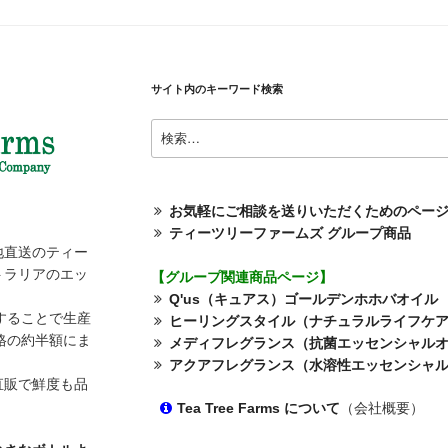
サイト内のキーワード検索
検
索:
お気軽にご相談を送りいただくためのペー
ティーツリーファームズ グループ商品
地直送のティー
トラリアのエッ
【グループ関連商品ページ】
Q'us（キュアス）ゴールデンホホバオイル
することで生産
ヒーリングスタイル（ナチュラルライフケ
格の約半額にま
メディフレグランス（抗菌エッセンシャル
アクアフレグランス（水溶性エッセンシャ
直販で鮮度も品
Tea Tree Farms について
（会社概要）