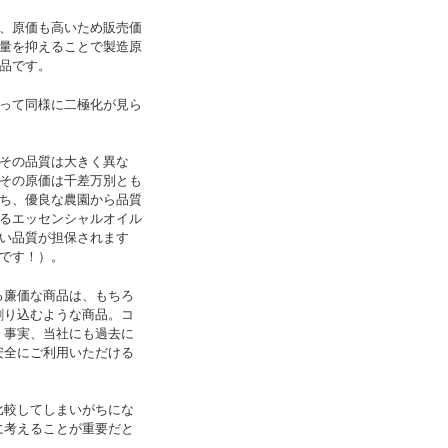
、原価も高いため販売価
量を抑えることで製造原
品です。
って同様に二極化が見ら
その品質は大きく異な
その原価は千差万別とも
ち、優良な農園から品質
るエッセンシャルオイル
い品質が担保されます
です！）。
る廉価な商品は、もちろ
割り込むような商品。コ
。事実、当社にも過去に
安全にご利用いただける
比較してしまいがちにな
に考えることが重要だと