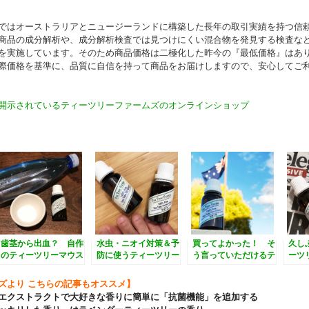
ではオーストラリアとニュージーランドに構築した長年の取引実績を持つ信
商品の成分解析や、成分解析検査では見つけにくい混合物を発見する検査な
を実施しています。そのため商品価格は二極化した昨今の『最低価格』はあ
際価格を基準に、品質に自信を持って商品をお届けしますので、安心してご
開示されているティーツリーファームズのオンラインショップ
歯茎から出血？ 自作
水虫・ニオイ対策＆予
買ってよかった！ そ
久し
のティーツリーマウス
防に使うティーツリー
う言っていただけるテ
ーツ
ウォッシュで対策
フットスプレーの作り
ィーツリーの香り
りに
方
ズより こちらの記事もオススメ】
エクストラクトで大好きな香りに簡単に「抗菌機能」を追加する