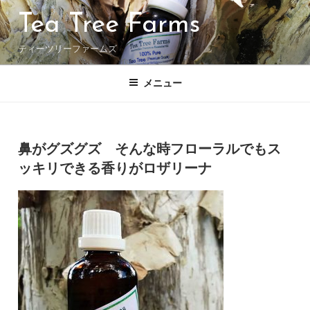
コ
Tea Tree Farms
ン
テ
ティーツリーファームズ
ン
ツ
へ
メニュー
ス
キ
ッ
投
投稿者:
プ
稿
鼻がグズグズ そんな時フローラルでもス
日:
ッキリできる香りがロザリーナ