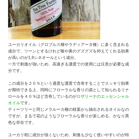
ユーカリオイル（グロブルス種やラディアータ種）に多く含まれる
成分で、ツーンとするけれど喉や鼻のグズグズを抑えてくれる効果
が高いのが1,8シネオールという成分。
一方で刺激が強いため、高過ぎる濃度での使用には注意が必要な成
分です。
この成分を２０％という適度な濃度で含有することでスッキリ効果
が期待できる上、同時にフローラルな香りの源として知られるリナ
ロールを４０％ほど含有しているのが
ロザリーナのエッセンシャル
オイル
です。
ティーツリーと同じメラルーカ種の枝葉から抽出されるオイルなの
ですが、まるで花のようなフローラルな香りが楽しめる、かなり異
色な存在です。
ユーカリ程に成分が強くないため、刺激も少なく使いやすいのが特