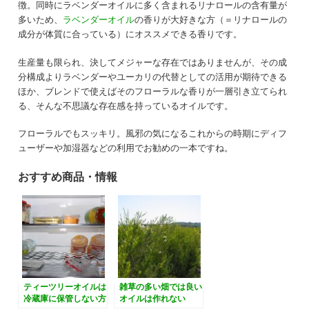
徴。同時にラベンダーオイルに多く含まれるリナロールの含有量が
多いため、
ラベンダーオイル
の香りが大好きな方（＝リナロールの
成分が体質に合っている）にオススメできる香りです。
生産量も限られ、決してメジャーな存在ではありませんが、その成
分構成よりラベンダーやユーカリの代替としての活用が期待できる
ほか、ブレンドで使えばそのフローラルな香りが一層引き立てられ
る、そんな不思議な存在感を持っているオイルです。
フローラルでもスッキリ。風邪の気になるこれからの時期にディフ
ューザーや加湿器などの利用でお勧めの一本ですね。
おすすめ商品・情報
ティーツリーオイルは
雑草の多い畑では良い
冷蔵庫に保管しない方
オイルは作れない