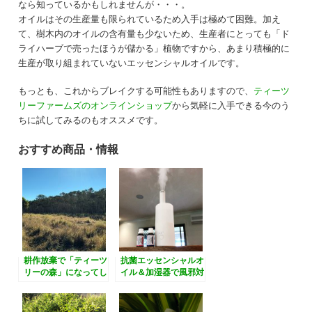
なら知っているかもしれませんが・・・。
オイルはその生産量も限られているため入手は極めて困難。加え
て、樹木内のオイルの含有量も少ないため、生産者にとっても「ド
ライハーブで売ったほうが儲かる」植物ですから、あまり積極的に
生産が取り組まれていないエッセンシャルオイルです。
もっとも、これからブレイクする可能性もありますので、
ティーツ
リーファームズのオンラインショップ
から気軽に入手できる今のう
ちに試してみるのもオススメです。
おすすめ商品・情報
耕作放棄で「ティーツ
抗菌エッセンシャルオ
リーの森」になってし
イル＆加湿器で風邪対
まった畑の様子
策・予防 そしてシニ
アアロマにも