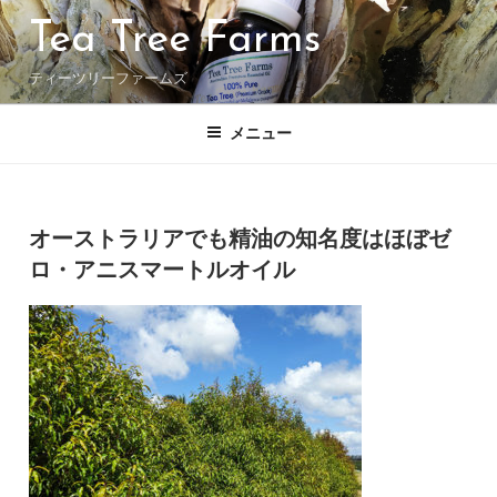
コ
Tea Tree Farms
ン
テ
ティーツリーファームズ
ン
ツ
へ
メニュー
ス
キ
ッ
投
投稿者:
プ
稿
オーストラリアでも精油の知名度はほぼゼ
日:
ロ・アニスマートルオイル