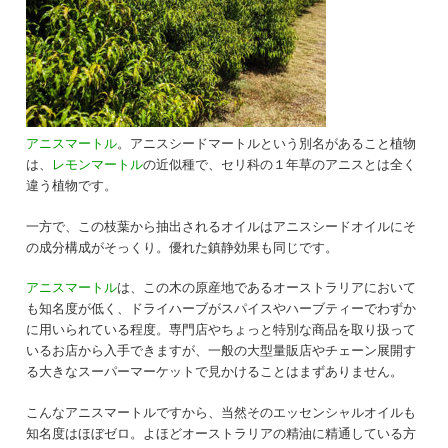
アニスマートル
。アニスシードマートルという別名があること植物
は、
レモンマートル
の近似種で、セリ科の１年草のアニスとは全く
違う植物です。
一方で、この枝葉から抽出されるオイルはアニスシードオイルにそ
の成分構成がそっくり。優れた鎮静効果も同じです。
アニスマートル
は、この木の原産地であるオーストラリアにおいて
も知名度が低く、ドライハーブがスパイスやハーブティーでわずか
に用いられている程度。専門店やちょっと特別な商品を取り扱って
いるお店から入手できますが、一般の大型量販店やチェーン展開す
る大きなスーパーマーケットで見かけることはまずありません。
こんなアニスマートルですから、当然そのエッセンシャルオイルも
知名度はほぼゼロ。よほどオーストラリアの精油に精通している方