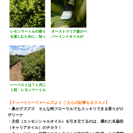
レモンマートルの香り
オーストラリア産のペ
を楽しむために、知っ
パーミントオイルが
ておきたいシトラル成
「甘さ」を連想させる
分の特徴
理由
ハーベストは７ヶ月に
１回・レモンマートル
農園
【ティーツリーファームズより こちらの記事もオススメ】
・鼻がグズグズ そんな時フローラルでもスッキリできる香りがロ
ザリーナ
・主役（エッセンシャルオイル）を引き立てるのは、優れた名脇役
（キャリアオイル）のチカラ！