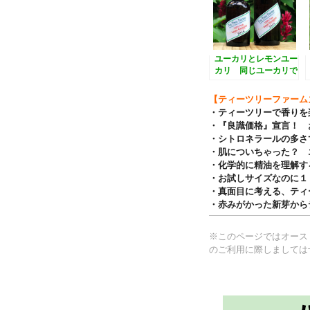
ユーカリとレモンユー
カリ 同じユーカリで
も精油はこんなに違
う！
【ティーツリーファーム
・ティーツリーで香りを
・『良識価格』宣言！ 
・シトロネラールの多さ
・肌についちゃった？ 
・化学的に精油を理解す
・お試しサイズなのに１
・真面目に考える、ティ
・赤みがかった新芽から
※このページではオース
のご利用に際しましては