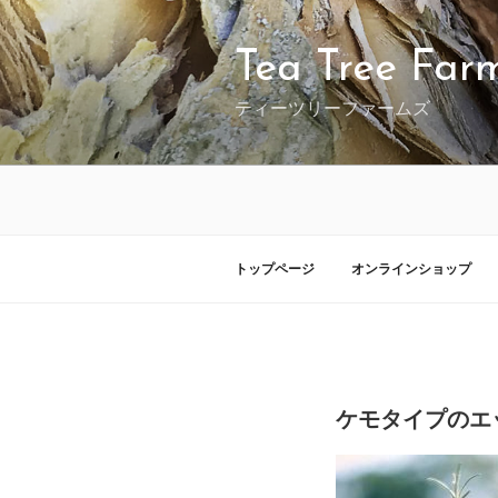
コ
ン
テ
Tea Tree Far
ン
ツ
ティーツリーファームズ
へ
ス
キ
ッ
プ
トップページ
オンラインショップ
投
投稿者:
稿
ケモタイプのエ
日: