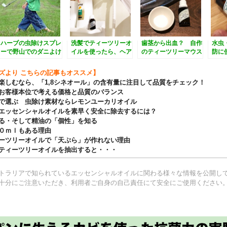
ハーブの虫除けスプレ
洗髪でティーツリーオ
歯茎から出血？ 自作
水虫
ーで野山でのダニよけ
イルを使ったら、ヘア
のティーツリーマウス
防に
マニキュアがとれちゃ
ウォッシュで対策
フッ
った・・・
方
ズより こちらの記事もオススメ】
楽しむなら、「1,8シネオール」の含有量に注目して品質をチェック！
お客様本位で考える価格と品質のバランス
で選ぶ 虫除け素材ならレモンユーカリオイル
エッセンシャルオイルを素早く安全に除去するには？
る・そして精油の「個性」を知る
０ｍｌもある理由
ーツリーオイルで「天ぷら」が作れない理由
ティーツリーオイルを抽出すると・・・
トラリアで知られているエッセンシャルオイルに関わる様々な情報を公開し
十分にご注意いただき、利用者ご自身の自己責任にて安全にご使用ください