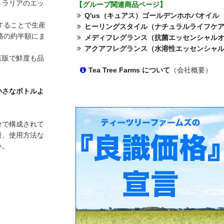
トラリアのエッ
【グループ関連商品ページ】
Q'us（キュアス）ゴールデンホホバオイル
することで生産
ヒーリングスタイル（ナチュラルライフケ
格の約半額にま
メディフレグランス（抗菌エッセンシャル
アクアフレグランス（水溶性エッセンシャ
直販で鮮度も品
Tea Tree Farms について
（会社概要）
小さなボトルよ
分で構成されて
量、使用方法な
い。