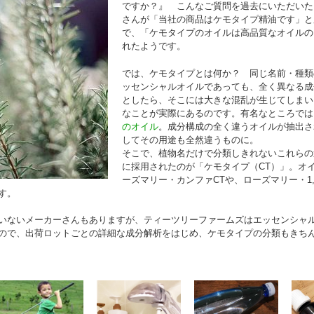
ですか？』 こんなご質問を過去にいただいた
さんが「当社の商品はケモタイプ精油です」と
で、「ケモタイプのオイルは高品質なオイルの
れたようです。
では、ケモタイプとは何か？ 同じ名前・種類
ッセンシャルオイルであっても、全く異なる成
としたら、そこには大きな混乱が生じてしまい
なことが実際にあるのです。有名なところでは
のオイル
。成分構成の全く違うオイルが抽出さ
してその用途も全然違うものに。
そこで、植物名だけで分類しきれないこれらの
に採用されたのが「ケモタイプ（CT）」。オ
ーズマリー・カンファCTや、ローズマリー・1,
す。
いないメーカーさんもありますが、ティーツリーファームズはエッセンシャ
ので、出荷ロットごとの詳細な成分解析をはじめ、ケモタイプの分類もきち