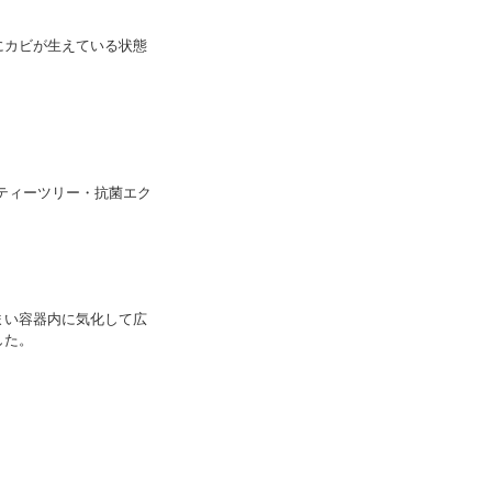
にカビが生えている状態
ティーツリー・抗菌エク
まい容器内に気化して広
した。