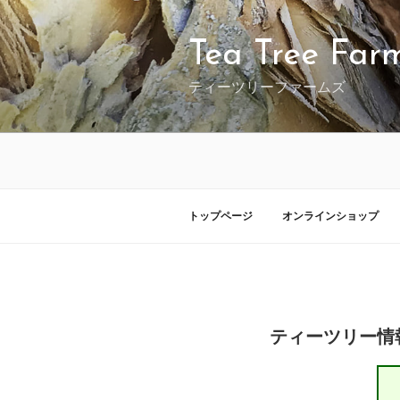
コ
ン
テ
Tea Tree Far
ン
ツ
ティーツリーファームズ
へ
ス
キ
ッ
プ
トップページ
オンラインショップ
投
投稿者:
稿
ティーツリー情
日: