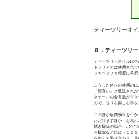
ティーツリーオイ
８．ティーツリー
ティーツリーオイルはそ
トラリアでは使用されて
５％〜２０％程度に希釈
こうした体への使用のほ
「薬臭い」と敬遠されがち
ネオールの含有量が２％
ので、香りを楽しむ事を
このほか殺菌効果を生か
ただけますほか、お風呂
拭き掃除の場合、バケツ
お掃除などには（１００
を加えて混ぜ合わせ、最