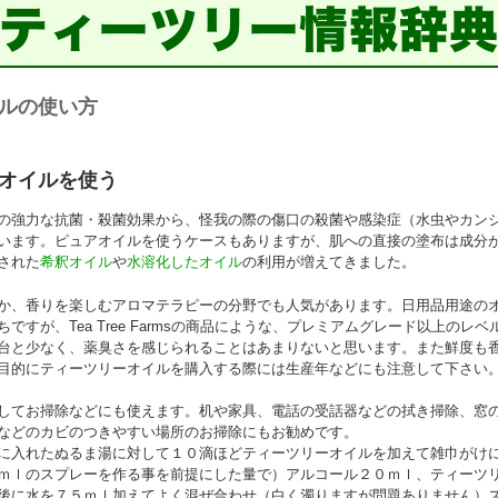
ルの使い方
オイルを使う
の強力な抗菌・殺菌効果から、怪我の際の傷口の殺菌や感染症（水虫やカン
います。ピュアオイルを使うケースもありますが、肌への直接の塗布は成分
された
希釈オイル
や
水溶化したオイル
の利用が増えてきました。
か、香りを楽しむアロマテラピーの分野でも人気があります。日用品用途の
ですが、Tea Tree Farmsの商品にような、プレミアムグレード以上のレベ
台と少なく、薬臭さを感じられることはあまりないと思います。また鮮度も
目的にティーツリーオイルを購入する際には生産年などにも注意して下さい
してお掃除などにも使えます。机や家具、電話の受話器などの拭き掃除、窓
などのカビのつきやすい場所のお掃除にもお勧めです。
に入れたぬるま湯に対して１０滴ほどティーツリーオイルを加えて雑巾がけ
ｍｌのスプレーを作る事を前提にした量で）アルコール２０ｍｌ、ティーツ
後に水を７５ｍｌ加えてよく混ぜ合わせ（白く濁りますが問題ありません）