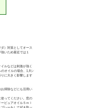
ジダ）対策としてオース
が強いため最近では１
オイルなどは刺激が強く
ルのオイルの場合、1,8シ
香りに大きく影響します
。
のお掃除などにも活用い
に使ってください。窓の
リーピュアオイル５ｍｌ
スプレーをして拭き取っ