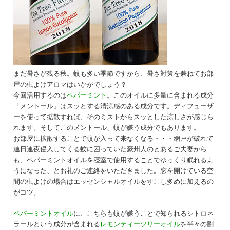
まだ暑さが残る秋。蚊も多い季節ですから、暑さ対策を兼ねてお部
屋の虫よけアロマはいかがでしょう？
今回活用するのは
ペパーミント
。このオイルに多量に含まれる成分
「メントール」はスッとする清涼感のある成分です。ディフューザ
ーを使って拡散すれば、そのミストからスッとした涼しさが感じら
れます。そしてこのメントール、蚊が嫌う成分でもあります。
お部屋に拡散することで蚊が入って来なくなる・・・網戸が破れて
連日連夜侵入してくる蚊に困っていた豪州人のとあるご夫妻から
も、ペパーミントオイルを寝室で使用することでゆっくり眠れるよ
うになった、とお礼のご連絡をいただきました。窓を開けている空
間の虫よけの場合はエッセンシャルオイルをすこし多めに加えるの
がコツ。
ペパーミントオイル
に、こちらも蚊が嫌うことで知られるシトロネ
ラールという成分が含まれる
レモンティーツリーオイル
を半々の割