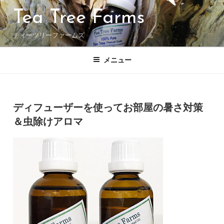
コ
Tea Tree Farms
ン
テ
ティーツリーファームズ
ン
ツ
へ
メニュー
ス
キ
ッ
投
投稿者:
プ
稿
ディフューザーを使ってお部屋の暑さ対策
日:
＆虫除けアロマ