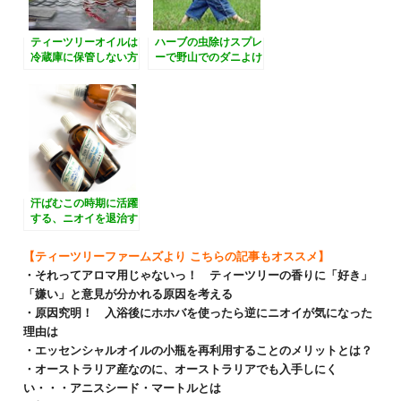
ティーツリーオイルは
ハーブの虫除けスプレ
冷蔵庫に保管しない方
ーで野山でのダニよけ
がいいかも
汗ばむこの時期に活躍
する、ニオイを退治す
るフットスプレーの作
り方
【ティーツリーファームズより こちらの記事もオススメ】
・それってアロマ用じゃないっ！ ティーツリーの香りに「好き」
「嫌い」と意見が分かれる原因を考える
・原因究明！ 入浴後にホホバを使ったら逆にニオイが気になった
理由は
・エッセンシャルオイルの小瓶を再利用することのメリットとは？
・オーストラリア産なのに、オーストラリアでも入手しにく
い・・・アニスシード・マートルとは