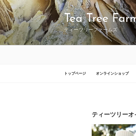
コ
ン
テ
Tea Tree Far
ン
ツ
ティーツリーファームズ
へ
ス
キ
ッ
プ
トップページ
オンラインショップ
投
投稿者:
稿
ティーツリーオ
日: