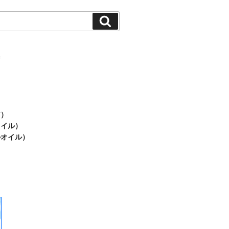
検
索
ジ
ア）
オイル）
ルオイル）