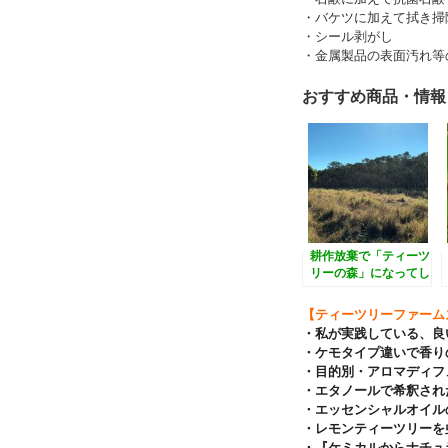
・バケツに加えて拭き掃
・シール剥がし
・金属製品の表面汚れ等
おすすめ商品・情報
耕作放棄で「ティーツ
リーの森」になってし
まった畑の様子
【ティーツリーファーム
・私が実践している、良
・ケモタイプ違いで香り
・目的別・アロマディフ
・エタノールで希釈され
・エッセンシャルオイル
・レモンティーツリーを
・『ケミカルからナチュ