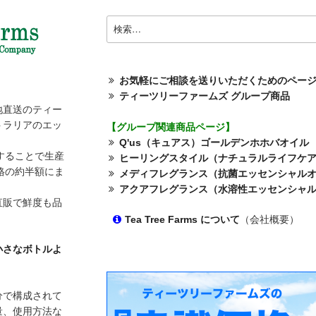
検
索:
お気軽にご相談を送りいただくためのペー
ティーツリーファームズ グループ商品
地直送のティー
トラリアのエッ
【グループ関連商品ページ】
Q'us（キュアス）ゴールデンホホバオイル
することで生産
ヒーリングスタイル（ナチュラルライフケ
格の約半額にま
メディフレグランス（抗菌エッセンシャル
アクアフレグランス（水溶性エッセンシャ
直販で鮮度も品
Tea Tree Farms について
（会社概要）
小さなボトルよ
分で構成されて
量、使用方法な