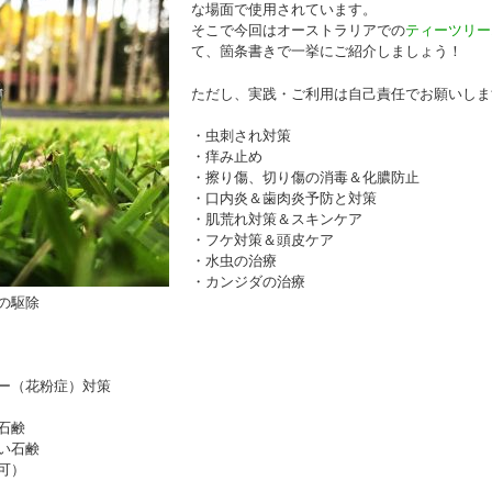
な場面で使用されています。
そこで今回はオーストラリアでの
ティーツリー
て、箇条書きで一挙にご紹介しましょう！
ただし、実践・ご利用は自己責任でお願いしま
・虫刺され対策
・痒み止め
・擦り傷、切り傷の消毒＆化膿防止
・口内炎＆歯肉炎予防と対策
・肌荒れ対策＆スキンケア
・フケ対策＆頭皮ケア
・水虫の治療
・カンジダの治療
の駆除
ー（花粉症）対策
石鹸
い石鹸
可）