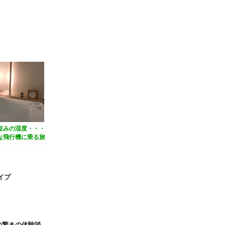
並みの湿度・・・
な飛行機に乗る旅
立つティーツリー
瓶
イプ
の驚きの体験談