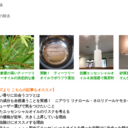
除
の除去
鮮度の高いティーツリ
実験！ ティーツリー
抗菌エッセンシャルオ
砂漠
ーオイルの決定的な違
オイルでボウフラ退治
イル＆加湿器で風邪対
そん
いとは
をしらた意外な結果
策・予防 そしてシニ
で役
に。。。
アアロマにも
の小
ズより こちらの記事もオススメ】
い香りに出会うコツとは
の成分も全然違うことを実感！ ニアウリ リナロール・ネロリドールケモタ
ューザー選びで気をつけたいこと
たエッセンシャルオイルのリスクを考える
の価格が近年、大きく上昇している理由
虫除けにオススメする理由
ラルへ。』・・・初めてエッセンシャルオイルを使った虫除けに出会った時